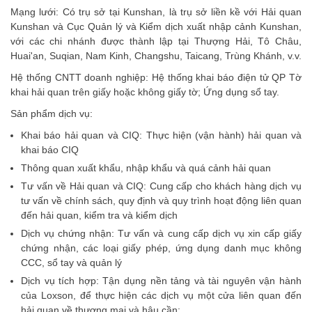
Mạng lưới: Có trụ sở tại Kunshan, là trụ sở liền kề với Hải quan
Kunshan và Cục Quản lý và Kiểm dịch xuất nhập cảnh Kunshan,
với các chi nhánh được thành lập tại Thượng Hải, Tô Châu,
Huai'an, Suqian, Nam Kinh, Changshu, Taicang, Trùng Khánh, v.v.
Hệ thống CNTT doanh nghiệp: Hệ thống khai báo điện tử QP Tờ
khai hải quan trên giấy hoặc không giấy tờ; Ứng dụng sổ tay.
Sản phẩm dịch vụ:
Khai báo hải quan và CIQ: Thực hiện (vận hành) hải quan và
khai báo CIQ
Thông quan xuất khẩu, nhập khẩu và quá cảnh hải quan
Tư vấn về Hải quan và CIQ: Cung cấp cho khách hàng dịch vụ
tư vấn về chính sách, quy định và quy trình hoạt động liên quan
đến hải quan, kiểm tra và kiểm dịch
Dịch vụ chứng nhận: Tư vấn và cung cấp dịch vụ xin cấp giấy
chứng nhận, các loại giấy phép, ứng dụng danh mục không
CCC, sổ tay và quản lý
Dịch vụ tích hợp: Tận dụng nền tảng và tài nguyên vận hành
của Loxson, để thực hiện các dịch vụ một cửa liên quan đến
hải quan về thương mại và hậu cần;